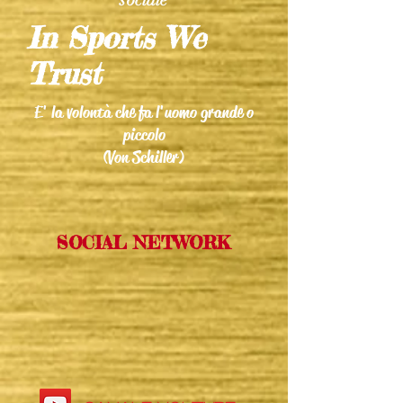
sociale
In Sports We
Trust
E' la volontà che fa l'uomo grande o
piccolo
(Von Schiller)
SOCIAL NETWORK